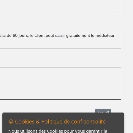
ai de 60 jours, le client peut saisir gratuitement le médiateur
Accueil
🍪 Cookies & Politique de confidentialité
Mentions légales
Nous utilisons des Cookies pour vous garantir la
Politique de confidentialité